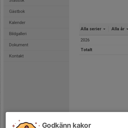
Statistik
Gästbok
Kalender
Alla serier
Alla år
Bildgalleri
2026
Dokument
Totalt
Kontakt
Godkänn kakor