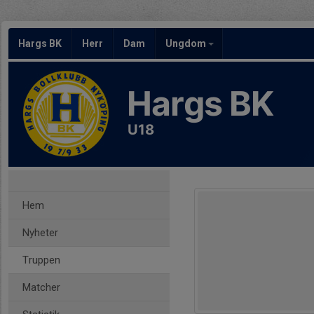
Hargs BK
Herr
Dam
Ungdom
Hargs BK
U18
Hem
Nyheter
Truppen
Matcher