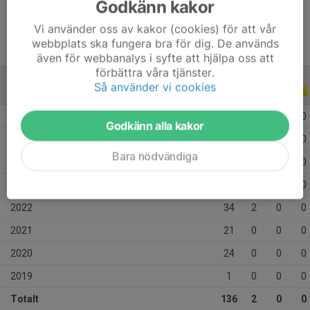
Godkänn kakor
Vi använder oss av kakor (cookies) för att vår
webbplats ska fungera bra för dig. De används
även för webbanalys i syfte att hjälpa oss att
förbättra våra tjänster.
Så använder vi cookies
ALLA SERIER
ALLA ÅR
2026
14
0
0
0
Godkänn alla kakor
2025
9
0
0
0
Bara nödvändiga
2024
21
0
0
0
2023
12
0
0
0
2022
34
2
0
0
2021
21
0
0
0
2020
24
0
0
0
2019
1
0
0
0
Totalt
136
2
0
0