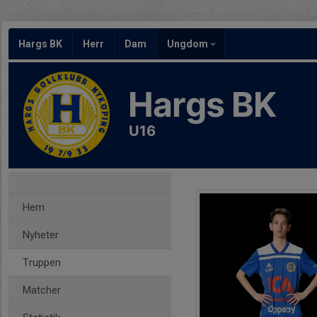
Hargs BK
Herr
Dam
Ungdom
Hargs BK
U16
Hem
Nyheter
Truppen
Matcher