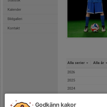
Statistik
Kalender
Bildgalleri
Kontakt
Alla serier
Alla år
2026
2025
2024
Totalt
Godkänn kakor