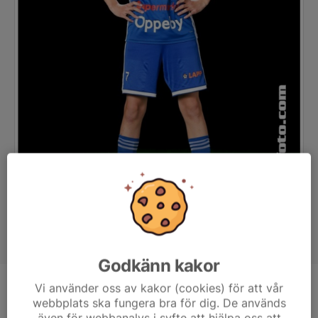
Godkänn kakor
Vi använder oss av kakor (cookies) för att vår
Position
Mittfältare
webbplats ska fungera bra för dig. De används
Ålder
16 år
även för webbanalys i syfte att hjälpa oss att