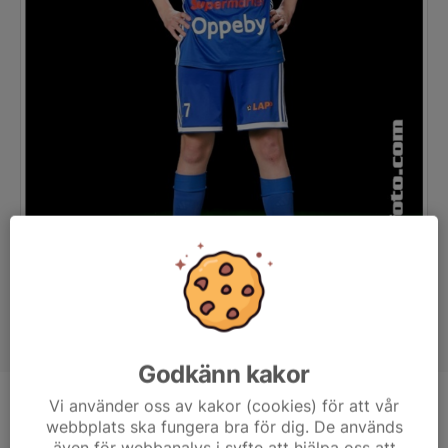
Godkänn kakor
Vi använder oss av kakor (cookies) för att vår
Position
Back
webbplats ska fungera bra för dig. De används
Ålder
16 år
även för webbanalys i syfte att hjälpa oss att