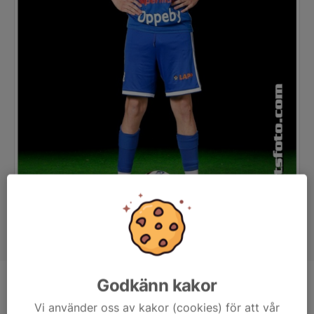
Godkänn kakor
Position
Mittfältare
Vi använder oss av kakor (cookies) för att vår
Ålder
15 år