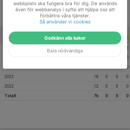
webbplats ska fungera bra för dig. De används
även för webbanalys i syfte att hjälpa oss att
förbättra våra tjänster.
Så använder vi cookies
Godkänn alla kakor
ALLA SERIER
ALLA ÅR
2026
12
0
0
0
Bara nödvändiga
2025
10
0
0
0
2024
24
0
0
0
2023
18
0
0
0
2022
12
0
0
0
Totalt
76
0
0
0