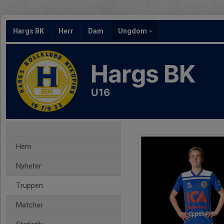
Hargs BK
Herr
Dam
Ungdom
Hargs BK
U16
Hem
Nyheter
Truppen
Matcher