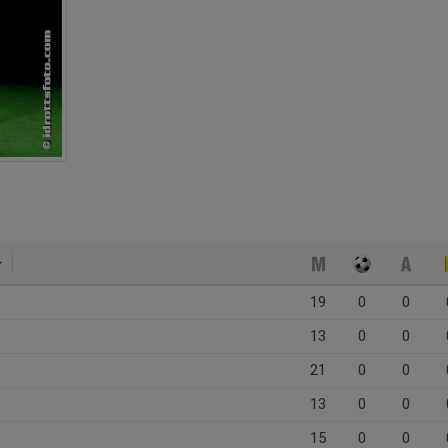
19
0
0
13
0
0
21
0
0
13
0
0
15
0
0