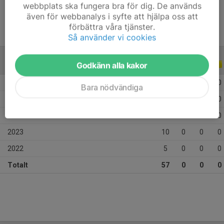
webbplats ska fungera bra för dig. De används
även för webbanalys i syfte att hjälpa oss att
förbättra våra tjänster.
Så använder vi cookies
Godkänn alla kakor
ALLA SERIER
ALLA ÅR
2026
19
0
0
0
Bara nödvändiga
2025
19
0
0
0
2024
4
0
0
0
2023
10
0
0
0
2022
5
0
0
0
Totalt
57
0
0
0