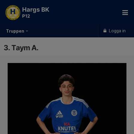
Hargs BK
P12
Logga in
Truppen
3. Taym A.