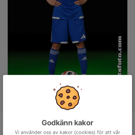
Godkänn kakor
Position
Forward
Vi använder oss av kakor (cookies) för att vår
Ålder
14 år