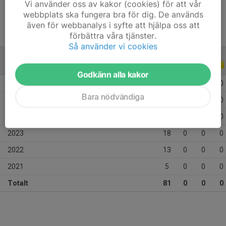
Vi använder oss av kakor (cookies) för att vår
webbplats ska fungera bra för dig. De används
även för webbanalys i syfte att hjälpa oss att
förbättra våra tjänster.
Så använder vi cookies
ALLA SERIER
ALLA ÅR
Godkänn alla kakor
2026
13
0
0
0
Bara nödvändiga
2025
20
0
0
0
2024
12
0
0
0
2023
18
0
0
0
2022
13
0
0
0
2021
5
0
0
0
Totalt
81
0
0
0