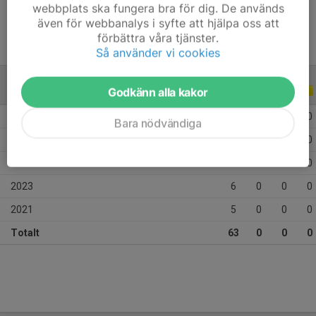
webbplats ska fungera bra för dig. De används
även för webbanalys i syfte att hjälpa oss att
förbättra våra tjänster.
Så använder vi cookies
Godkänn alla kakor
ALLA SERIER
ALLA ÅR
2026
18
0
0
0
Bara nödvändiga
2025
21
0
0
0
2024
13
0
0
0
2023
6
0
0
0
2021
5
0
0
0
Totalt
63
0
0
0