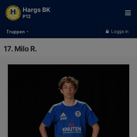
Hargs BK
P12
Logga in
Truppen
17. Milo R.