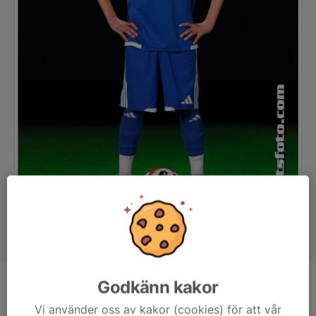
Godkänn kakor
Position
Mittfältare
Vi använder oss av kakor (cookies) för att vår
Ålder
13 år