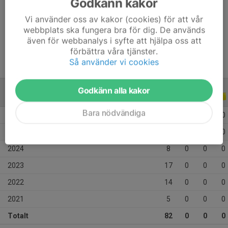
Godkänn kakor
Vi använder oss av kakor (cookies) för att vår
webbplats ska fungera bra för dig. De används
även för webbanalys i syfte att hjälpa oss att
Forward/Mittfältare
förbättra våra tjänster.
Så använder vi cookies
Godkänn alla kakor
ALLA SERIER
ALLA ÅR
Bara nödvändiga
2026
18
0
0
0
2025
20
0
0
0
2024
8
0
0
0
2023
17
0
0
0
2022
14
0
0
0
2021
5
0
0
0
Totalt
82
0
0
0