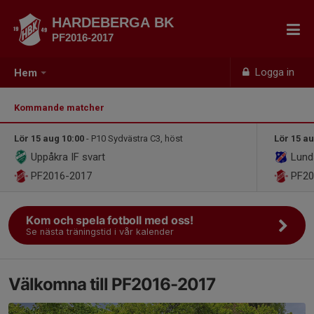
HARDEBERGA BK
PF2016-2017
Logga in
Hem
Kommande matcher
Lör 15 aug 10:00
- P10 Sydvästra C3, höst
Lör 15 au
Uppåkra IF svart
Lund
PF2016-2017
PF20
Kom och spela fotboll med oss!
Se nästa träningstid i vår kalender
Välkomna till PF2016-2017