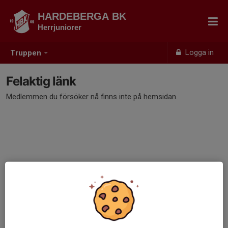
HARDEBERGA BK
Herrjuniorer
Logga in
Truppen
Felaktig länk
Medlemmen du försöker nå finns inte på hemsidan.