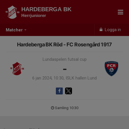
HARDEBERGA BK
Herrjuniorer
Logga in
Matcher
Hardeberga BK Röd - FC Rosengård 1917
Lundaspelen futsal cup
-
6 jan 2024, 10:30, ISLK hallen Lund
Samling 10:30