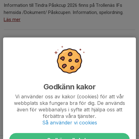
Information till Tindra Påskcup 2026 finns på Trollenäs IFs
hemsida /Dokument/ Påskcupen. Information, spelordning.
Läs mer
Träningar!
22 nov 2025
På Tisdag den 25/11 är det sista utomhus träningen detta året
och på Torsdag den 27/11 är sista inomhus träningen +
avslutning!
Så träningarna vecka 49 är inställda pga ledare iväg på annat!
Godkänn kakor
med vänliga hälsningar,
Vi använder oss av kakor (cookies) för att vår
ledarna
webbplats ska fungera bra för dig. De används
Läs mer
även för webbanalys i syfte att hjälpa oss att
förbättra våra tjänster.
Så använder vi cookies
Fler nyheter