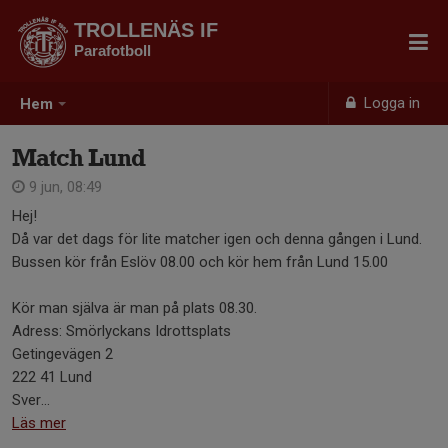
TROLLENÄS IF
Parafotboll
Logga in
Hem
Match Lund
9 jun, 08:49
Hej!
Då var det dags för lite matcher igen och denna gången i Lund.
Bussen kör från Eslöv 08.00 och kör hem från Lund 15.00
Kör man själva är man på plats 08.30.
Adress: Smörlyckans Idrottsplats
Getingevägen 2
222 41 Lund
Sver...
Läs mer