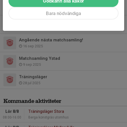
Godkänn alla kakor
Träningskläder!
16 okt 2025
Bara nödvändiga
Matchsamling Malmö
7 okt 2025
Angående nästa matchsamling!
16 sep 2025
Matchsamling Ystad
9 sep 2025
Träningsläger
28 jul 2025
Kommande aktiviteter
Lör 8/8
Träningsläger Stora
08:00-16:00
Berga konstgräs utomhus