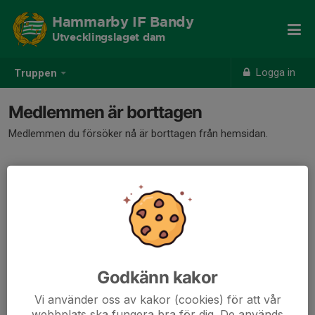
Hammarby IF Bandy
Utvecklingslaget dam
Logga in
Truppen
Medlemmen är borttagen
Medlemmen du försöker nå är borttagen från hemsidan.
Godkänn kakor
Vi använder oss av kakor (cookies) för att vår
webbplats ska fungera bra för dig. De används