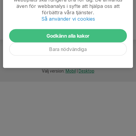
även för webbanalys i syfte att hjälpa oss att
förbättra våra tjänster.
Så använder vi cookies
Godkänn alla kakor
Bara nödvändiga
För
smarta
idrottsföreningar
Välj version:
Mobil
|
Desktop