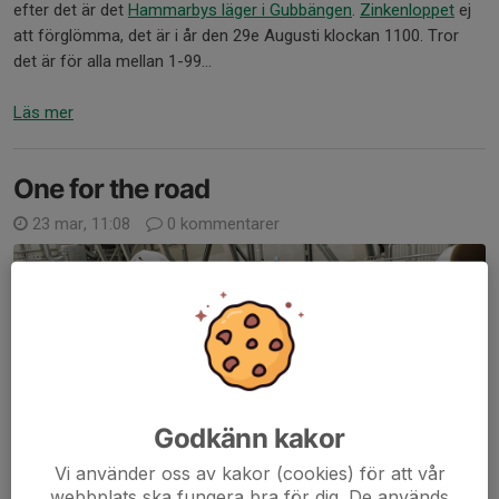
efter det är det
Hammarbys läger i Gubbängen
.
Zinkenloppet
ej
att förglömma, det är i år den 29e Augusti klockan 1100. Tror
det är för alla mellan 1-99...
Läs mer
One for the road
23 mar, 11:08
0 kommentarer
Godkänn kakor
Vi använder oss av kakor (cookies) för att vår
webbplats ska fungera bra för dig. De används