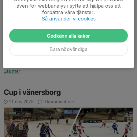
även för webbanalys i syfte att hjälpa oss att
förbättra våra tjänster.
Så använder vi cookies
Godkänn alla kakor
...en sista, sedan drar vi och badar. Lite så kändes det iaf när
Bara nödvändiga
samarbetslaget (SBBK HIF SIFn - a.k.a Stockholm United) körde
9v9 mot Derby och Sirius i helgen. Sista matcherna för i år. Pga
distriktlags -cup i Örebro...
Läs mer
Cup i vänersborg
11 nov 2025
0 kommentarer