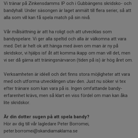
Vi tränar på Zinkensdamms IP och i Gubbängens skridsko- och
bandyhall. Under säsongen är laget anmält till flera serier, så att
alla som vill kan få spela match på sin nivå.
Vår målsättning är att ha roligt och att utvecklas som
bandyspelare. Vi ger alla speltid och alla är välkomna att vara
med. Det är helt ok att hänga med även om man är ny på
skridskor, vi hjälps isf åt att komma ikapp om man vill det, men
vi ser då gärna att träningsnärvaron (tiden på is) är hög året om.
Verksamheten är idéell och det finns stora möjligheter att vara
med och utforma utvecklingen utav den. Just nu söker vi tex
efter tränare som kan vara på is. Ingen omfattande bandy-
erfarenhet krävs, men så klart en viss fördel om man kan åka
lite skridskor.
Är din dotter sugen på att spela bandy?
Hör av dig till vår lagledare Peter Borromei,
peter.borromei@skandiamaklarna.se