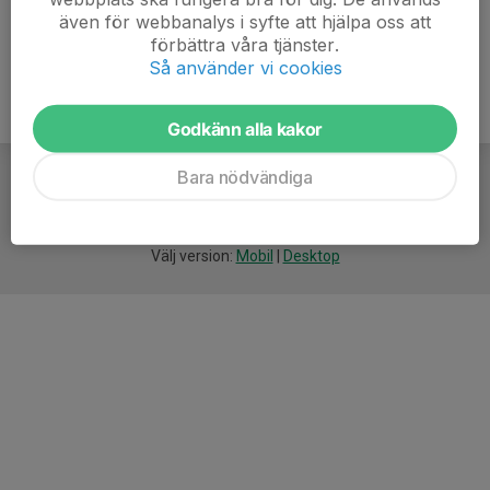
även för webbanalys i syfte att hjälpa oss att
förbättra våra tjänster.
Så använder vi cookies
Godkänn alla kakor
Bara nödvändiga
För
smarta
idrottsföreningar
Välj version:
Mobil
|
Desktop