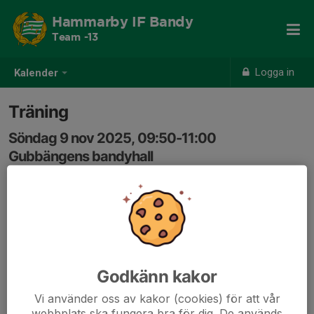
Hammarby IF Bandy
Team -13
Logga in
Kalender
Träning
Söndag 9 nov 2025, 09:50-11:00
Gubbängens bandyhall
Samling: 09:20, Omklädningsrum
Genomgång av träningen i omklädningsrummet.
Godkänn kakor
Vi använder oss av kakor (cookies) för att vår
webbplats ska fungera bra för dig. De används