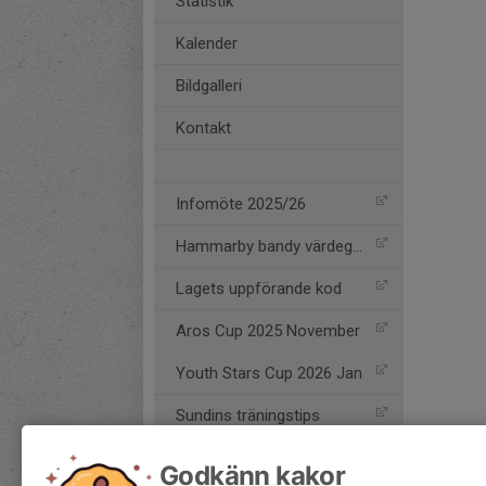
Statistik
Kalender
Bildgalleri
Kontakt
Infomöte 2025/26
Hammarby bandy värdegrund
Lagets uppförande kod
Aros Cup 2025 November
Youth Stars Cup 2026 Jan
Sundins träningstips
Infomöte 2024/25
Godkänn kakor