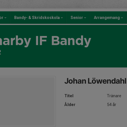
kor
Bandy- & Skridskoskola
Senior
Arrangemang
rby IF Bandy
2
Johan Löwendahl
Titel
Tränare
Ålder
54 år