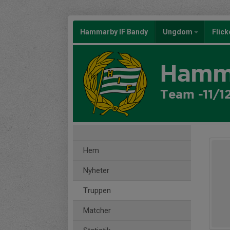
Hammarby IF Bandy
Ungdom
Flic
Hamma
Team -11/1
Hem
Nyheter
Truppen
Matcher