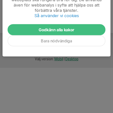
även för webbanalys i syfte att hjälpa oss att
förbättra våra tjänster.
Så använder vi cookies
Godkänn alla kakor
Bara nödvändiga
För
smarta
idrottsföreningar
Välj version:
Mobil
|
Desktop