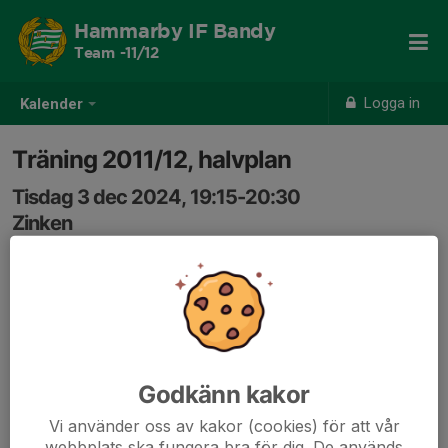
Hammarby IF Bandy
Team -11/12
Logga in
Kalender
Träning 2011/12, halvplan
Tisdag 3 dec 2024, 19:15-20:30
Zinken
Samling: 18:45, I omklädningsrummet
Godkänn kakor
Vi använder oss av kakor (cookies) för att vår
webbplats ska fungera bra för dig. De används