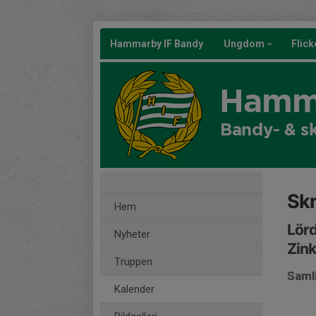
Hammarby IF Bandy
Ungdom
Flic
Hamma
Bandy- & s
Sk
Hem
Lörd
Nyheter
Zin
Truppen
Samli
Kalender