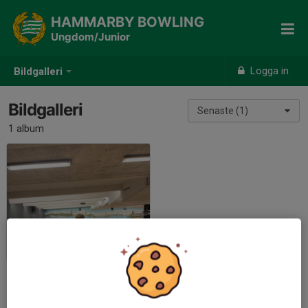
HAMMARBY BOWLING
Ungdom/Junior
Logga in
Bildgalleri
Bildgalleri
Senaste (1)
1 album
Träning 12/11-2024
2024-11-12
|
9 st