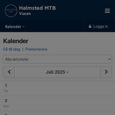
Halmstad MTB
Vuxen
Logga in
Kalender
Kalender
Gå till idag
|
Prenumerera
Juli 2025
1
Tis
2
Ons