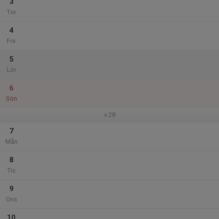
3
Tor
4
Fre
5
Lör
6
Sön
v.28
7
Mån
8
Tis
9
Ons
10