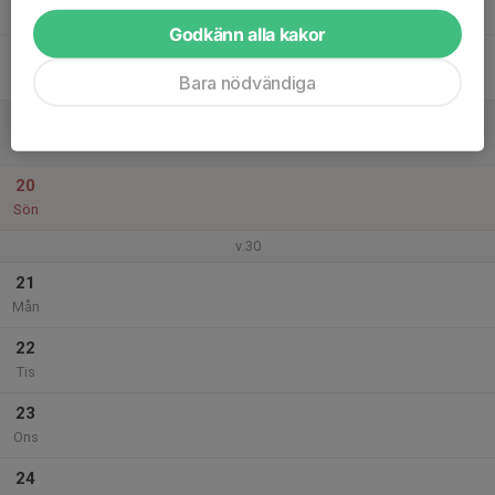
Tor
Godkänn alla kakor
18
Fre
Bara nödvändiga
19
Lör
20
Sön
v.30
21
Mån
22
Tis
23
Ons
24