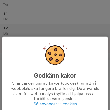
Tor
11
Fre
12
Lör
13
Sön
v.29
14
Mån
Godkänn kakor
15
Vi använder oss av kakor (cookies) för att vår
Tis
webbplats ska fungera bra för dig. De används
även för webbanalys i syfte att hjälpa oss att
16
förbättra våra tjänster.
Ons
Så använder vi cookies
17