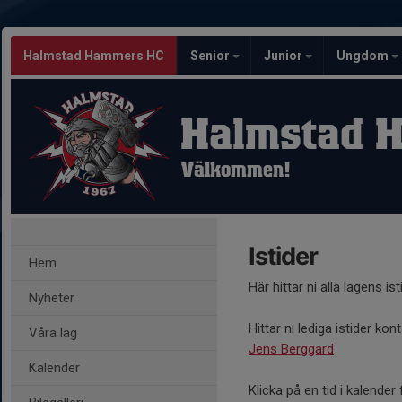
Halmstad Hammers HC
Senior
Junior
Ungdom
Halmstad 
Välkommen!
Istider
Hem
Här hittar ni alla lagens i
Nyheter
Hittar ni lediga istider kon
Våra lag
Jens Berggard
Kalender
Klicka på en tid i kalende