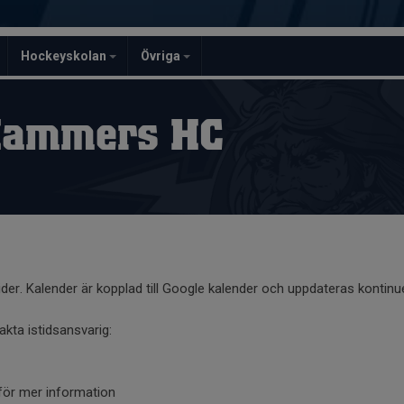
Hockeyskolan
Övriga
Hammers HC
stider. Kalender är kopplad till Google kalender och uppdateras kontinue
takta istidsansvarig:
r för mer information