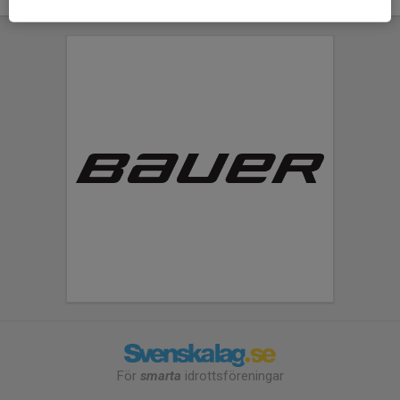
För
smarta
idrottsföreningar