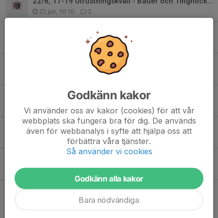
22/6, 17-19 Utrustningskväll - Bauer och Tinghockey på plats i Piazzan
22 jun, 10:10
2
20/5 Glice syntetisk is - Demo i Halmstad Arena ("Nya isen")
11 maj, 13:02
2
Medlemserbjudande från Foodmarket Halmstad
23 mar, 15:41
0
Godkänn kakor
Nytt samarbetsavtal/erbjudande från ACTIC
5 feb, 10:59
0
Vi använder oss av kakor (cookies) för att vår
webbplats ska fungera bra för dig. De används
Du har en olycksfallsförsäkring via Gjensidige Försäkring
även för webbanalys i syfte att hjälpa oss att
21 okt 2025
0
förbättra våra tjänster.
Så använder vi cookies
Idrottsfoto - Fotografering 2025/2026, se nedan info
2 sep 2025
0
Godkänn alla kakor
Bara nödvändiga