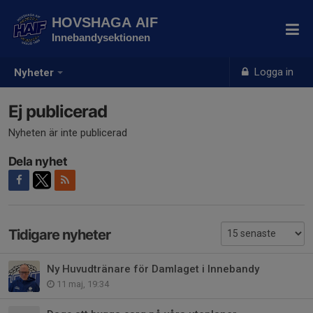
HOVSHAGA AIF
Innebandysektionen
Logga in
Nyheter
Ej publicerad
Nyheten är inte publicerad
Dela nyhet
Tidigare nyheter
Ny Huvudtränare för Damlaget i Innebandy
11 maj, 19:34