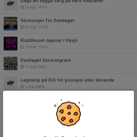
Dags att bygga sarg på våra uteplaner
13 apr, 15:47
Serieseger för Damlaget
22 mar, 13:02
Klubbhuset öppnar i Växjö
19 mar, 13:31
Damlaget Seriesegrare
17 mar 2025
Laginköp på ICA för poolspel eller liknande
1 mar 2024
Lär känna HAIF:s nya klubbkanslist
21 jan 2024
God jul och Gott nytt år
22 dec 2019