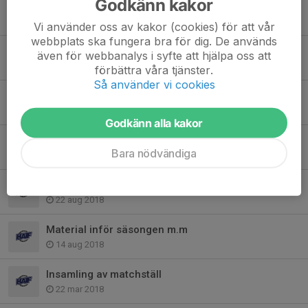
Godkänn kakor
SSL Match
15 okt 2019
Vi använder oss av kakor (cookies) för att vår
webbplats ska fungera bra för dig. De används
Innebandykiosken rutiner och schema 2019-2020
även för webbanalys i syfte att hjälpa oss att
20 sep 2019
förbättra våra tjänster.
Så använder vi cookies
Innebandykiosken 2018/ 19 Rutiner
28 sep 2018
Godkänn alla kakor
SSL match
Bara nödvändiga
11 sep 2018
Utbildning tränarlicens
22 aug 2018
Material inför säsongen m.m
14 aug 2018
Insamling av matchställ
22 mar 2018