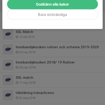
Lär känna HAIF:s nya klubbkanslist
Godkänn alla kakor
21 jan 2024
Bara nödvändiga
God jul och Gott nytt år
22 dec 2019
SSL Match
15 okt 2019
Innebandykiosken rutiner och schema 2019-2020
20 sep 2019
Innebandykiosken 2018/ 19 Rutiner
28 sep 2018
SSL match
11 sep 2018
Utbildning tränarlicens
22 aug 2018