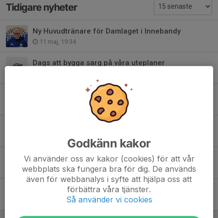
Tidigare nyheter
Ny Huvudtränare för Damlaget i Innebandy
11 maj, 19:34
Dags att bygga sarg på våra uteplaner
13 apr, 15:47
Serieseger för Damlaget
22 mar, 13:02
Klubbhuset öppnar i Växjö
19 mar, 13:31
Godkänn kakor
Damlaget Seriesegrare
Vi använder oss av kakor (cookies) för att vår
webbplats ska fungera bra för dig. De används
17 mar 2025
även för webbanalys i syfte att hjälpa oss att
förbättra våra tjänster.
Laginköp på ICA för poolspel eller liknande
Så använder vi cookies
1 mar 2024