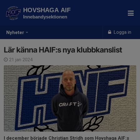
HOVSHAGA AIF
Innebandysektionen
Logga in
Nyheter
Lär känna HAIF:s nya klubbkanslist
21 jan 2024
I december började Christian Stridh som Hovshaga AIF:s