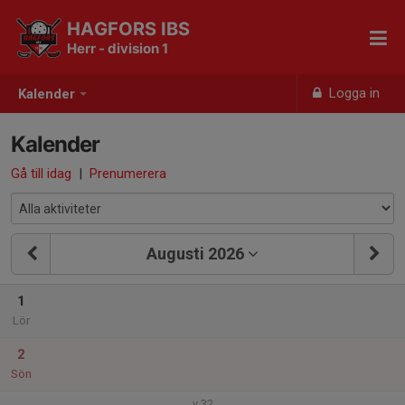
HAGFORS IBS
Herr - division 1
Logga in
Kalender
Kalender
Gå till idag
|
Prenumerera
Augusti 2026
1
Lör
2
Sön
v.32