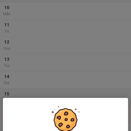
10
Mån
11
Tis
12
Ons
13
Tor
14
Fre
15
Lör
16
Sön
v.34