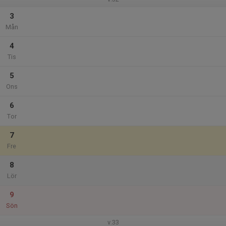
3
Mån
4
Tis
5
Ons
6
Tor
7
Fre
8
Lör
9
Sön
v.33