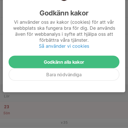
17
Godkänn kakor
Mån
Vi använder oss av kakor (cookies) för att vår
18
webbplats ska fungera bra för dig. De används
Tis
även för webbanalys i syfte att hjälpa oss att
19
förbättra våra tjänster.
Så använder vi cookies
Ons
20
Godkänn alla kakor
Tor
21
Bara nödvändiga
Fre
22
Lör
23
Sön
v.35