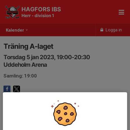
HAGFORS IBS
Herr - division 1
Logga in
Kalender
Träning A-laget
Torsdag 5 jan 2023, 19:00-20:30
Uddeholm Arena
Samling: 19:00