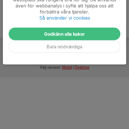
även för webbanalys i syfte att hjälpa oss att
förbättra våra tjänster.
Så använder vi cookies
Godkänn alla kakor
Bara nödvändiga
För
smarta
idrottsföreningar
Välj version:
Mobil
|
Desktop