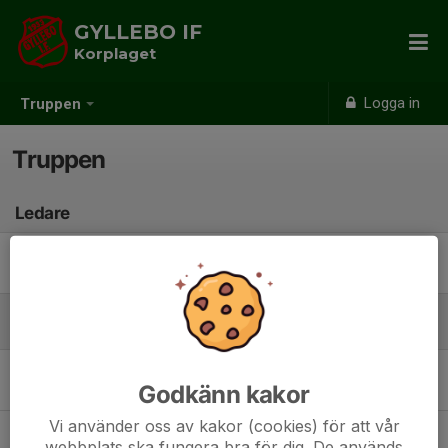
GYLLEBO IF
Korplaget
Logga in
Truppen
Truppen
Ledare
Axel Pileboda
Lagledare
Spelare
Johan Widerberg
Godkänn kakor
Vi använder oss av kakor (cookies) för att vår
webbplats ska fungera bra för dig. De används