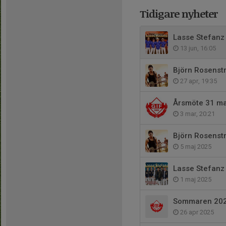
Tidigare nyheter
Lasse Stefanz 
13 jun, 16:05
Björn Rosenstr
27 apr, 19:35
Årsmöte 31 ma
3 mar, 20:21
Björn Rosenstr
5 maj 2025
Lasse Stefanz 
1 maj 2025
Sommaren 2025
26 apr 2025