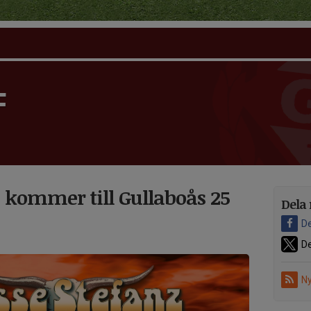
F
z kommer till Gullaboås 25
Dela 
De
De
Ny