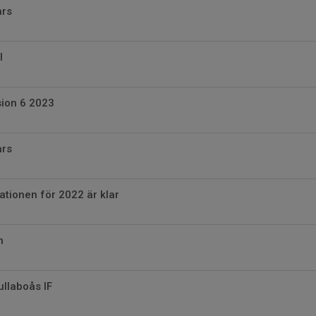
ars
l
ision 6 2023
ars
ationen för 2022 är klar
n
ullaboås IF