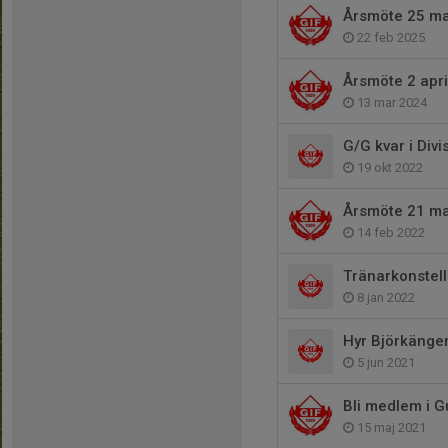
Årsmöte 25 m
22 feb 2025
Årsmöte 2 apri
13 mar 2024
G/G kvar i Div
19 okt 2022
Årsmöte 21 m
14 feb 2022
Tränarkonstell
8 jan 2022
Hyr Björkänge
5 jun 2021
Bli medlem i G
15 maj 2021