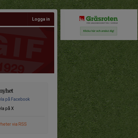
Logga in
nyhet
la på Facebook
la på X
heter via RSS