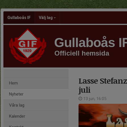
Gullaboås IF
Välj lag
Gullaboås I
Officiell hemsida
Lasse Stefan
Hem
juli
Nyheter
13 jun, 16:05
Våra lag
Kalender