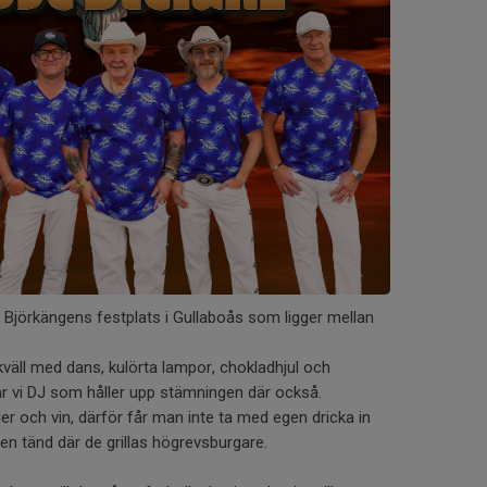
å Björkängens festplats i Gullaboås som ligger mellan
kväll med dans, kulörta lampor, chokladhjul och
har vi DJ som håller upp stämningen där också.
ider och vin, därför får man inte ta med egen dricka in
len tänd där de grillas högrevsburgare.