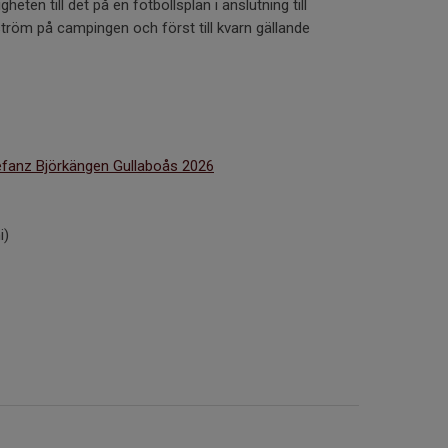
heten till det på en fotbollsplan i anslutning till
ström på campingen och först till kvarn gällande
Stefanz Björkängen Gullaboås 2026
i)