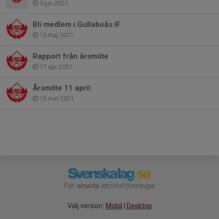
5 jun 2021
Bli medlem i Gullaboås IF
15 maj 2021
Rapport från årsmöte
17 apr 2021
Årsmöte 11 april
13 mar 2021
För
smarta
idrottsföreningar
Välj version:
Mobil
|
Desktop