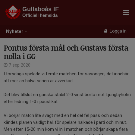
Gullaboås IF
Officiell hemsida
Logga in
Nyheter
Pontus första mål och Gustavs första
nolla i GG
7 sep 2020
I torsdags spelade vi femte matchen för säsongen, det innebär
att mer än halva serien är avverkad.
Det blev tillslut en ganska stabil 2-0 vinst borta mot Ljungbyholm
efter ledning 1-0 i pausfikat.
Vi börjar match lite svagt med en hel del fel pass och sedan
kändes planen väldigt hal, för spelare halkade i parti och minut.
Men efter 15-20 min kom vi in i matchen och börjar skapa flera