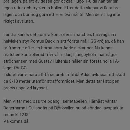
bra lägen, på ett av dessa gör också Hugo 1-0 då han tar sin
egen retur och trycker in bollen. Efter detta skapar vi flera bra
lägen och bör nog göra ett eller två mål till. Men de vill sig inte
riktigt i avsluten.
I andra känns det som vi kontrollerar matchen, halvvägs in i
halvleken styr Pontus Back in sitt första mål i GG-tröjan, då han
är framme efter en hörna som Adde nickar ner. Nu känns
matchen kontrollerad från vår sidan, Ljungbyholm har några
ströchansen med Gustav Hultenius håller sin första nolla i A-
laget för GG.
I slutet var vi nära att få se årets mål då Adde avlossar ett skott
ca 8-10 meter utanför straffområdet. Men detta tar i stolpen
precis uppe vid krysset.
Men vi tar med oss tre poäng i serietabellen. Härnäst väntar
Degerhamn i Gullaboås på Björkvallen nu på söndag. avspark är
redan kl 12.00
Välkomna då