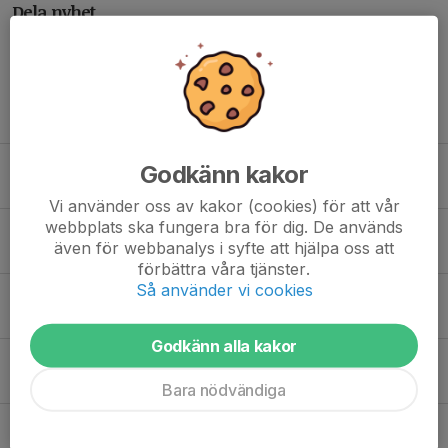
Dela nyhet
Tidigare nyheter
Lasse Stefanz kommer till Gullaboås 25 juli
Godkänn kakor
13 jun, 16:05
Vi använder oss av kakor (cookies) för att vår
webbplats ska fungera bra för dig. De används
Björn Rosenström 6 juni
även för webbanalys i syfte att hjälpa oss att
27 apr, 19:35
förbättra våra tjänster.
Så använder vi cookies
Årsmöte 31 mars OBS Nytt datum
3 mar, 20:21
Godkänn alla kakor
Björn Rosenström 7 juni
5 maj 2025
Bara nödvändiga
Lasse Stefanz 26 juli i Gullaboås
1 maj 2025