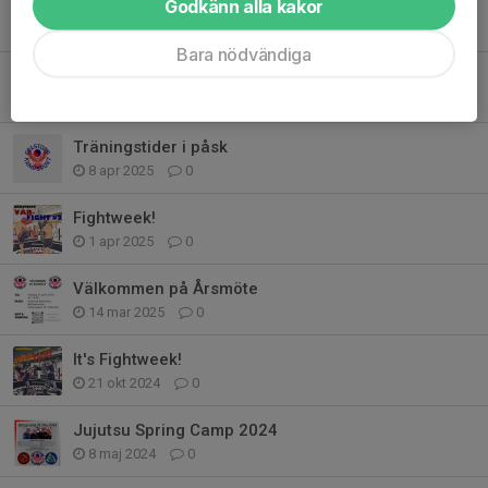
Godkänn alla kakor
Klä dig i klubbens färger
2 sep 2025
0
Bara nödvändiga
Städdag 24 augusti
12 aug 2025
0
Träningstider i påsk
8 apr 2025
0
Fightweek!
1 apr 2025
0
Välkommen på Årsmöte
14 mar 2025
0
It's Fightweek!
21 okt 2024
0
Jujutsu Spring Camp 2024
8 maj 2024
0