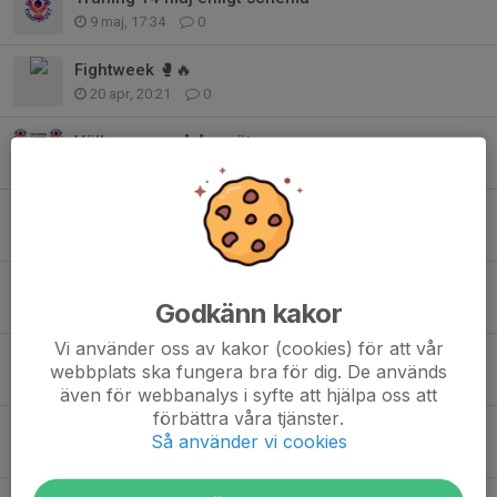
9 maj, 17:34
0
Fightweek 🥊🔥
20 apr, 20:21
0
Välkommen på årsmöte
27 feb, 15:36
0
Fakturor och Flaskor
24 jan, 17:14
0
Gradering Taekwondo 14 december
Godkänn kakor
21 nov 2025
0
Vi använder oss av kakor (cookies) för att vår
Fightweek 🥊💥
webbplats ska fungera bra för dig. De används
14 okt 2025
0
även för webbanalys i syfte att hjälpa oss att
förbättra våra tjänster.
UPPDATERING: Fritidskortet - För alla barn 8-16 år
Så använder vi cookies
16 sep 2025
0