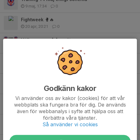
9 maj, 17:34
0
Fightweek 🥊🔥
20 apr, 20:21
0
Välkommen på årsmöte
27 feb, 15:36
0
Fakturor och Flaskor
24 jan, 17:14
0
Gradering Taekwondo 14 december
Godkänn kakor
21 nov 2025
0
Vi använder oss av kakor (cookies) för att vår
Fightweek 🥊💥
webbplats ska fungera bra för dig. De används
14 okt 2025
0
även för webbanalys i syfte att hjälpa oss att
förbättra våra tjänster.
UPPDATERING: Fritidskortet - För alla barn 8-16 år
Så använder vi cookies
16 sep 2025
0