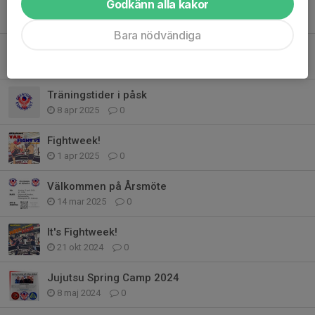
Godkänn alla kakor
Klä dig i klubbens färger
2 sep 2025
0
Bara nödvändiga
Städdag 24 augusti
12 aug 2025
0
Träningstider i påsk
8 apr 2025
0
Fightweek!
1 apr 2025
0
Välkommen på Årsmöte
14 mar 2025
0
It's Fightweek!
21 okt 2024
0
Jujutsu Spring Camp 2024
8 maj 2024
0