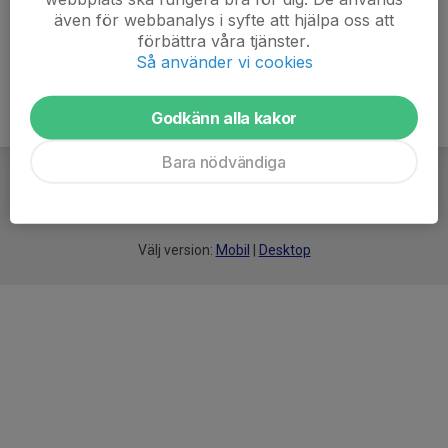
Officiella Poomsae videos Kukkiwon
även för webbanalys i syfte att hjälpa oss att
Youtube
förbättra våra tjänster.
Så använder vi cookies
Godkänn alla kakor
Bara nödvändiga
För
smarta
idrottsföreningar
Välj version:
Mobil
|
Desktop