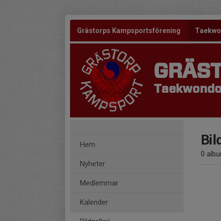
Grästorps Kampsportsförening
Taekw
GRÄS
Taekwond
Bil
Hem
0 alb
Nyheter
Medlemmar
Kalender