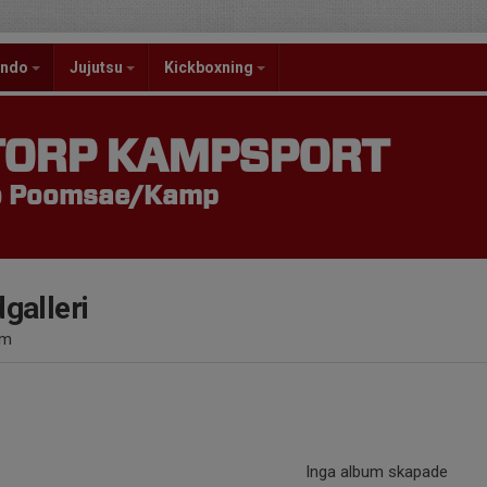
ondo
Jujutsu
Kickboxning
TORP KAMPSPORT
o Poomsae/Kamp
dgalleri
um
Inga album skapade