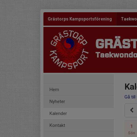
Grästorps Kampsportsförening
Taekw
GRÄS
Taekwondo 
Kal
Hem
Gå till
Nyheter
Kalender
Kontakt
1
Sön