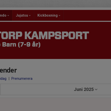
ondo
Jujutsu
Kickboxning
TORP KAMPSPORT
Barn (7-9 år)
ender
 idag
|
Prenumerera
Juni 2025