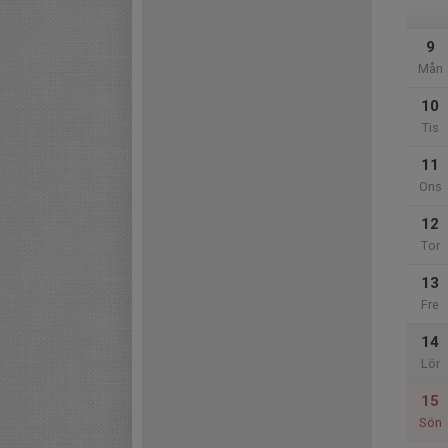
9
Mån
10
Tis
11
Ons
12
Tor
13
Fre
14
Lör
15
Sön