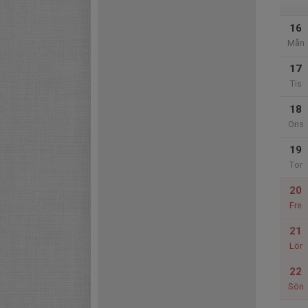
16
Mån
17
Tis
18
Ons
19
Tor
20
Fre
21
Lör
22
Sön