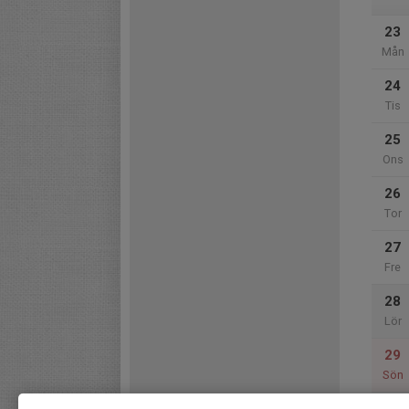
23
Mån
24
Tis
25
Ons
26
Tor
27
Fre
28
Lör
29
Sön