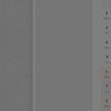
2
Mån
3
Tis
4
Ons
5
Tor
6
Fre
7
Lör
8
Sön