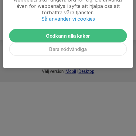
henrik@grastorpkampsport.se
även för webbanalys i syfte att hjälpa oss att
förbättra våra tjänster.
Så använder vi cookies
Godkänn alla kakor
Bara nödvändiga
För
smarta
idrottsföreningar
Välj version:
Mobil
|
Desktop