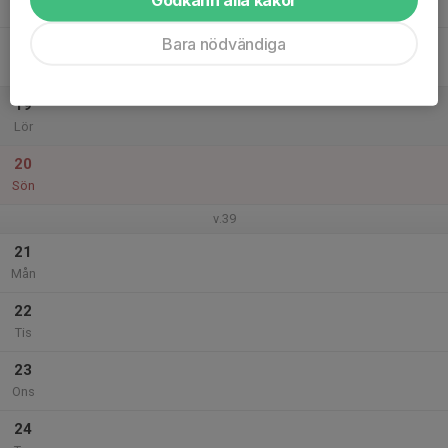
Tor
Bara nödvändiga
18
Fre
19
Lör
20
Sön
v.39
21
Mån
22
Tis
23
Ons
24