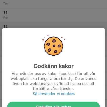
Tor
11
Fre
12
Lör
13
Sön
v.38
14
Godkänn kakor
Mån
Vi använder oss av kakor (cookies) för att vår
15
webbplats ska fungera bra för dig. De används
Tis
även för webbanalys i syfte att hjälpa oss att
förbättra våra tjänster.
16
Så använder vi cookies
Ons
17
Godkänn alla kakor