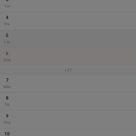
Tor
4
Fre
5
Lör
6
Sön
v.37
7
Mån
8
Tis
9
Ons
10