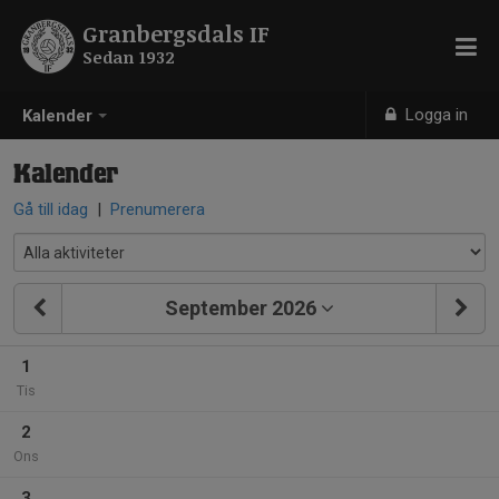
Granbergsdals IF
Sedan 1932
Logga in
Kalender
Kalender
Gå till idag
|
Prenumerera
September 2026
1
Tis
2
Ons
3