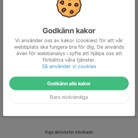
Godkänn kakor
Vi använder oss av kakor (cookies) för att vår
webbplats ska fungera bra för dig. De används
även för webbanalys i syfte att hjälpa oss att
förbättra våra tjänster.
Här hamnar automatiskt de senaste nyheterna på hemsidan. För
Så använder vi cookies
att kunna börja administrera hemsidan loggar du in högst upp till
höger.
Godkänn alla kakor
/Svenskalag.se
Bara nödvändiga
Kommande aktiviteter
Inga aktiviteter inbokade