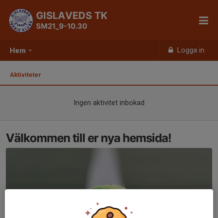
GISLAVEDS TK
SM21_9-10.30
Logga in
Hem
Aktiviteter
Ingen aktivitet inbokad
Välkommen till er nya hemsida!