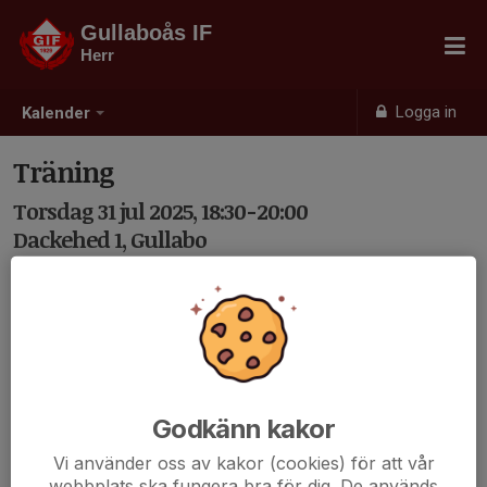
Gullaboås IF
Herr
Logga in
Kalender
Träning
Torsdag 31 jul 2025, 18:30-20:00
Dackehed 1, Gullabo
Samling: 18:30
Godkänn kakor
Vi använder oss av kakor (cookies) för att vår
webbplats ska fungera bra för dig. De används