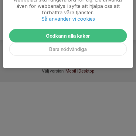
även för webbanalys i syfte att hjälpa oss att
förbättra våra tjänster.
Så använder vi cookies
Godkänn alla kakor
Bara nödvändiga
För
smarta
idrottsföreningar
Välj version:
Mobil
|
Desktop