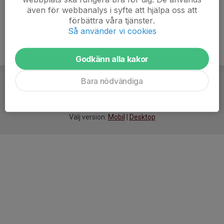
även för webbanalys i syfte att hjälpa oss att
förbättra våra tjänster.
Så använder vi cookies
Godkänn alla kakor
Bara nödvändiga
För
smarta
idrottsföreningar
Välj version:
Mobil
|
Desktop