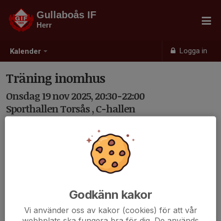
Gullaboås IF
Herr
Logga in
Kalender
Träning inomhus
Onsdag 19 nov 2025, 20:30-22:00
Sporthallen Torsås , C-hallen
Samling: 20:30
Kod 1190
Godkänn kakor
Vi använder oss av kakor (cookies) för att vår
webbplats ska fungera bra för dig. De används