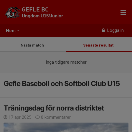
GEFLE BC
Ungdom U15/Junior
Logga in
Hem
Nästa match
Senaste resultat
Inga tidigare matcher
Gefle Baseboll och Softboll Club U15
Träningsdag för norra distriktet
17 apr 2025
0 kommentarer