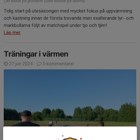
Likt kalvar på grönbete (utan dobbar på skorna)
Tidig start på utesäsongen med mycket fokus på uppvärmning
och kastning innan de första trevande men exalterande lyr- och
markbollarna följt av matchspel under tjo och tjim!
Läs mer
Träningar i värmen
27 jun 2024
0 kommentarer