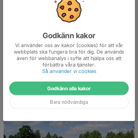
Godkänn kakor
Träning som vanligt tisdagar och torsdagar 17-1830 för
ungdomarna och 18-1930 för seniorerna trots heta dagar som
Vi använder oss av kakor (cookies) för att vår
vi haft nu i veckan.
webbplats ska fungera bra för dig. De används
Under torsdagen gick ungdomar och seniorer samman för att
även för webbanalys i syfte att hjälpa oss att
nyttja presenningar, vatten...
förbättra våra tjänster.
Läs mer
Så använder vi cookies
Godkänn alla kakor
Träningsdag i Falun
25 maj 2024
0 kommentarer
Bara nödvändiga