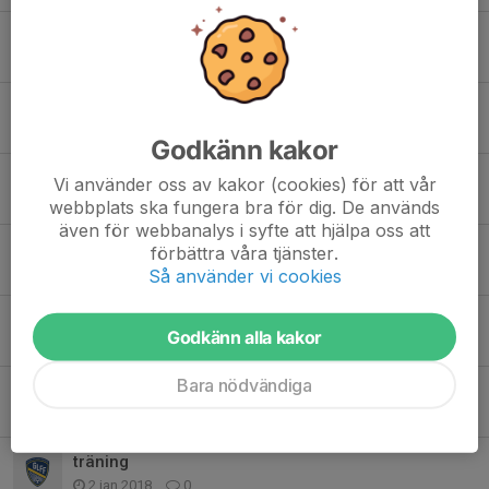
Träning ikväll
6 apr 2020
0
Information Corona olika språk/different languages
30 mar 2020
0
Godkänn kakor
Inomhusträning Söndagar
Vi använder oss av kakor (cookies) för att vår
11 okt 2019
0
webbplats ska fungera bra för dig. De används
även för webbanalys i syfte att hjälpa oss att
Träning inställd lördag 31/3
förbättra våra tjänster.
27 mar 2018
0
Så använder vi cookies
träningen ändrad
Godkänn alla kakor
27 mar 2018
0
Bara nödvändiga
ändrad dag för träning
25 jan 2018
0
träning
2 jan 2018
0