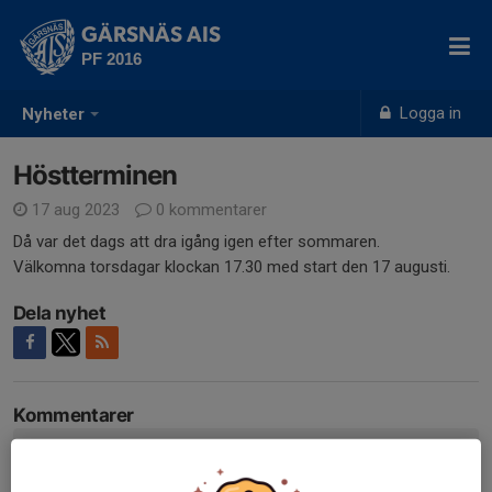
GÄRSNÄS AIS
PF 2016
Logga in
Nyheter
Höstterminen
17 aug 2023
0 kommentarer
Då var det dags att dra igång igen efter sommaren.
Välkomna torsdagar klockan 17.30 med start den 17 augusti.
Dela nyhet
Kommentarer