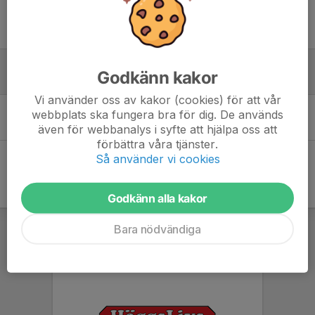
Tidigare nyheter
Höstterminen
Godkänn kakor
17 aug 2023
0
Vi använder oss av kakor (cookies) för att vår
Nu kör vi igång!
webbplats ska fungera bra för dig. De används
18 aug 2022
0
även för webbanalys i syfte att hjälpa oss att
förbättra våra tjänster.
Så använder vi cookies
Godkänn alla kakor
Bara nödvändiga