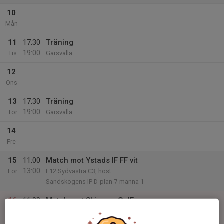
10
Mån
11
17:30
Träning
19:00
Tis
Gärsvalla
12
Ons
13
17:30
Träning
19:00
Tor
Gärsvalla
14
Fre
15
11:00
Match mot Ystads IF FF vit
13:00
Lör
F12 Sydvästra C3, höst
Sandskogens IP D-plan 7-manna 1
16
11:00
Match mot Skivarps GoIF
13:00
Sön
F12 Sydvästra C3, höst
Gärsvalla IP B-plan 7-manna 1