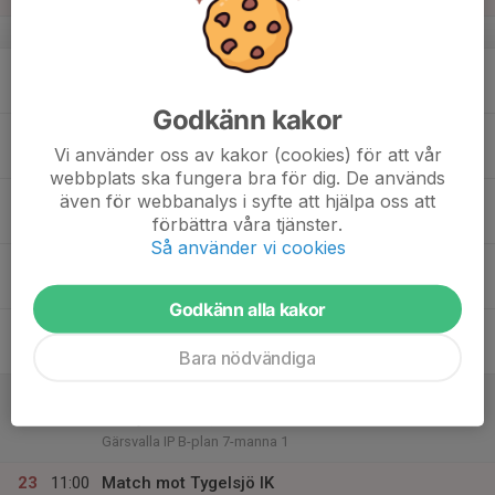
v.34
17
Mån
Godkänn kakor
18
17:30
Träning
Vi använder oss av kakor (cookies) för att vår
19:00
Tis
Gärsvalla
webbplats ska fungera bra för dig. De används
19
även för webbanalys i syfte att hjälpa oss att
förbättra våra tjänster.
Ons
Så använder vi cookies
20
17:30
Träning
19:00
Tor
Gärsvalla
Godkänn alla kakor
21
Fre
Bara nödvändiga
22
11:00
Match mot Skegrie BK
13:00
Lör
F12 Sydvästra C3, höst
Gärsvalla IP B-plan 7-manna 1
23
11:00
Match mot Tygelsjö IK