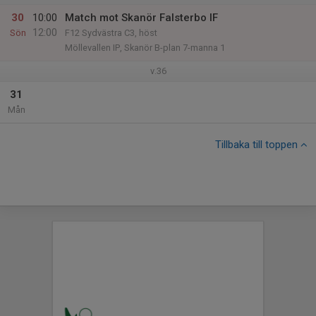
30
10:00
Match mot Skanör Falsterbo IF
12:00
Sön
F12 Sydvästra C3, höst
Möllevallen IP, Skanör B-plan 7-manna 1
v.36
31
Mån
Tillbaka till toppen