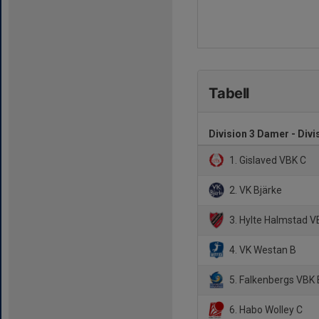
Tabell
Division 3 Damer - Div
1. Gislaved VBK C
2. VK Bjärke
3. Hylte Halmstad V
4. VK Westan B
5. Falkenbergs VBK 
6. Habo Wolley C