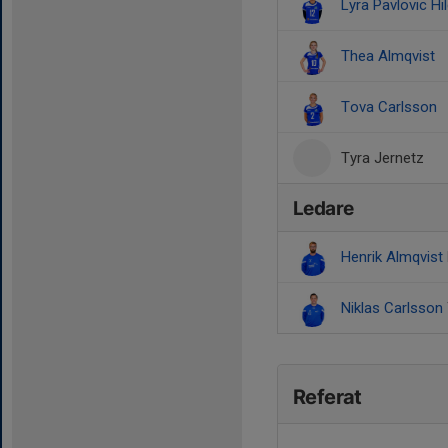
Lyra Pavlovic Hi
Thea Almqvist
Tova Carlsson
Tyra Jernetz
Ledare
Henrik Almqvist
Niklas Carlsson
Referat