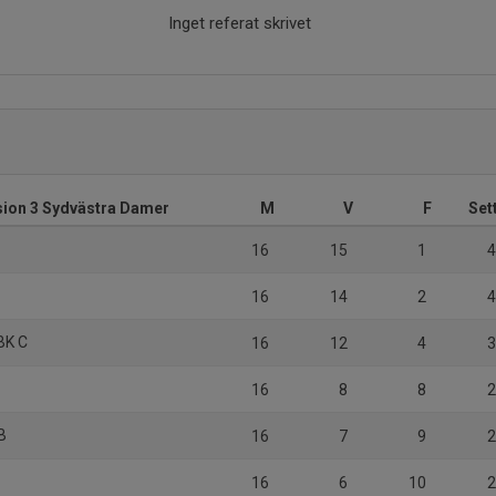
Inget referat skrivet
ision 3 Sydvästra Damer
M
V
F
Set
16
15
1
4
16
14
2
4
BK C
16
12
4
3
16
8
8
2
B
16
7
9
2
16
6
10
2