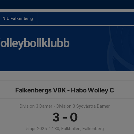
NIU Falkenberg
leybollklubb
Falkenbergs VBK - Habo Wolley C
Division 3 Damer - Division 3 Sydvästra Damer
3 - 0
5 apr 2025, 14:30, Falkhallen, Falkenberg