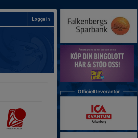
Logga in
Officiell leverantör