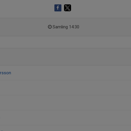
Samling 14:30
ersson
g