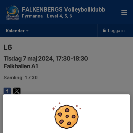
FALKENBERGS Volleybollklubb
Fyrmanna - Level 4, 5, 6
Logga in
Kalender
L6
Tisdag 7 maj 2024, 17:30-18:30
Falkhallen A1
Samling: 17:30