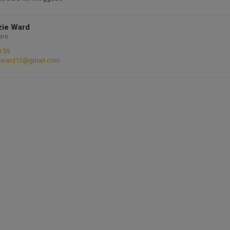
ie Ward
are
0 59
eward13@gmail.com