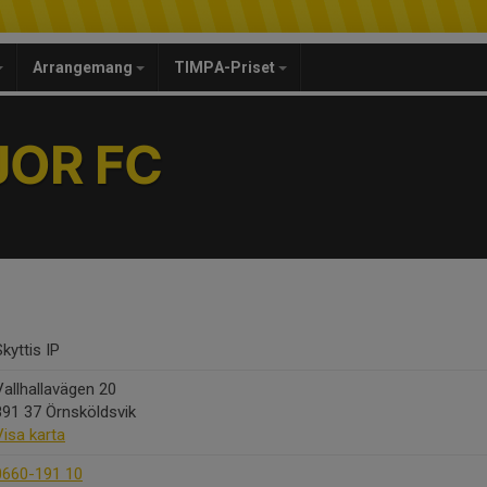
Arrangemang
TIMPA-Priset
JOR FC
Skyttis IP
Vallhallavägen 20
891 37 Örnsköldsvik
Visa karta
0660-191 10