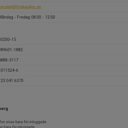
kansliet@friskaviljor.se
Måndag - Fredag 08:00 - 12:00
30200-15
889601-1882
5888-3117
8311524-6
123 041 6370
berg
fon visas bara för inloggade
as bara för inloggade