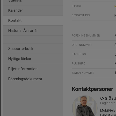
Statistik
E-POST
Kalender
BESÖKSTIDER
Kontakt
Historia: År för år
FÖRENINGSNUMMER
ORG. NUMMER
Supporterbutik
BANKGIRO
Nyttiga länkar
PLUSGIRO
Biljettinformation
SWISH-NUMMER
Föreningsdokument
Kontaktpersoner
C-G Öst
Lagledare
Mobil/tele
E-post vis