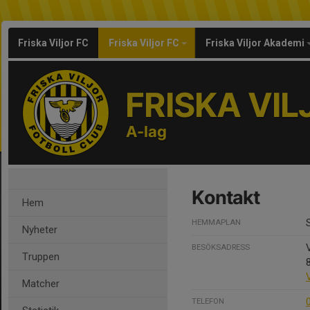
Friska Viljor FC
Friska Viljor FC
Friska Viljor Akademi
FRISKA VIL
A-lag
Kontakt
Hem
HEMMAPLAN
Nyheter
BESÖKSADRESS
Truppen
Matcher
TELEFON