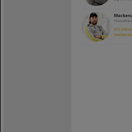
Mackenz
Huvudträn
072-240 6
mackenzi