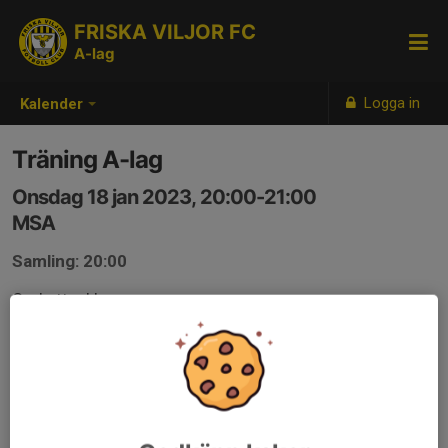
FRISKA VILJOR FC
A-lag
Logga in
Kalender
Träning A-lag
Onsdag 18 jan 2023, 20:00-21:00
MSA
Samling: 20:00
Ombytt o klar